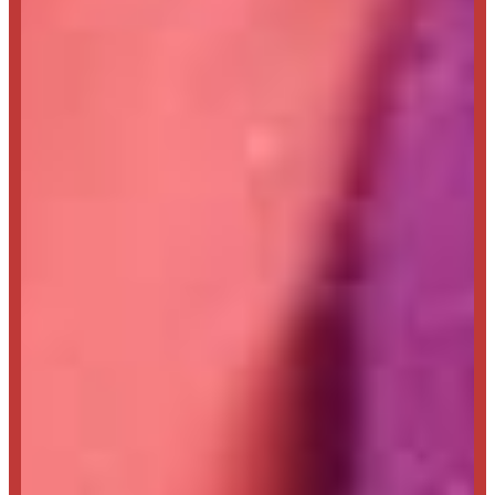
Partez à
La
Découverte