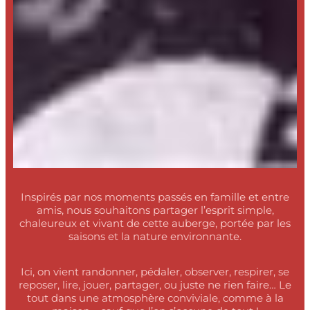
Inspirés par nos moments passés en famille et entre
amis, nous souhaitons partager l’esprit simple,
chaleureux et vivant de cette auberge, portée par les
saisons et la nature environnante.
Ici, on vient randonner, pédaler, observer, respirer, se
reposer, lire, jouer, partager, ou juste ne rien faire… Le
tout dans une atmosphère conviviale, comme à la